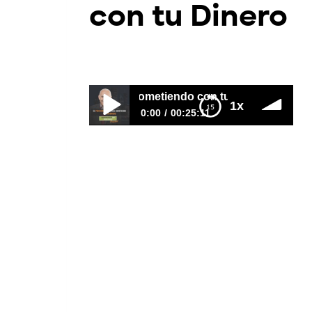
con tu Dinero
Por
Adri Suarez
2023-02-02
 Peor Error que Estás Cometiendo con tu Dinero
1x
0:00
00:25:11
El Peor Error que Estás Cometiendo
con tu Dinero
Hoy te diré 7 mentiras que nos
vendieron como grandes
verdades. ¡Así es! Estoy seguro de
que todos hemos escuchado
alguna de estas reglas para lograr
el éxito financiero, pero
lastimosamente a mí me llevaron
a la pérdida.