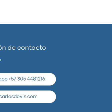
ón de contacto
d
pp +57 305 4481216
carlosdevis.com