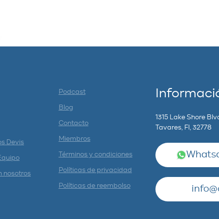
Informaci
Podcast
Blog
1315 Lake Shore Blv
Contacto
Tavares, Fl, 32778
Miembros
os Devis
Whatsa
Términos y condiciones
Equipo
Políticas de privacidad
n nosotros
Políticas de reembolso
info@