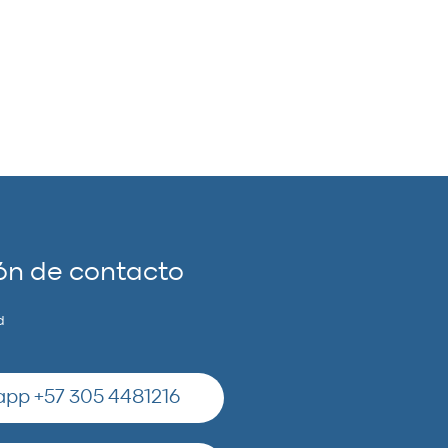
ón de contacto
d
pp +57 305 4481216