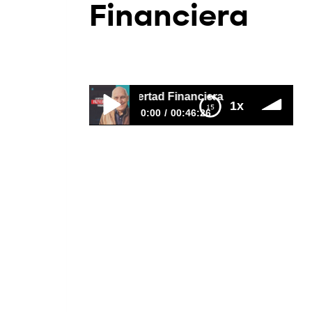
Financiera
Por
Gaby Copy
2023-09-21
ferencia entre Paz y Libertad Financiera
1x
0:00
00:46:26
La Diferencia entre Paz y Libertad
Financiera
No es lo mismo tener PAZ
financiera y tener LIBERTAD
financiera. Hoy te explico las
diferencias cruciales entre estos
conceptos financieros y cómo
cada uno puede impactar tu vida.
Es posible tener libertad financiera
y no tener paz. Igualmente, tener