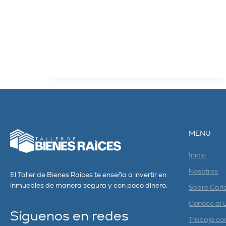
paz financiera y no tener libertad
financiera. ¡Pero SÍ es posible
tener ambas! Y aquí…
LEER MÁS
MENU
Inicio
Nosotros
El Taller de Bienes Raíces te enseña a invertir en
inmuebles de manera segura y con poco dinero.
Sobre Carl
Conoce al 
Síguenos en redes
Trabaja co