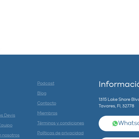
Informaci
Podcast
Blog
1315 Lake Shore Blv
Contacto
Tavares, Fl, 32778
Miembros
os Devis
Whatsa
Términos y condiciones
Equipo
Políticas de privacidad
n nosotros