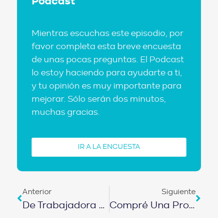
Podcast
Mientras escuchas este episodio, por
favor completa esta breve encuesta
de unas pocas preguntas. El Podcast
lo estoy haciendo para ayudarte a ti,
y tu opinión es muy importante para
mejorar. Sólo serán dos minutos,
muchas gracias.
IR A LA ENCUESTA
Anterior
Siguiente
De Trabajadora Doméstica A 7 Puertas En 2 Años | EPISODIO 488
Compré Una Propiedad Con 50.000 USD De Descuento | EPISODIO 489