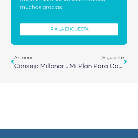
muchas gracias.
IR A LA ENCUESTA
Anterior
Siguiente
Consejo Millonario Para Jóvenes: Mi Plan Para Jubilarme A Los 35
Mi Plan Para Ganar $24,000 Al Año SIN DEJAR MI EMPLEO | EPISODIO 424