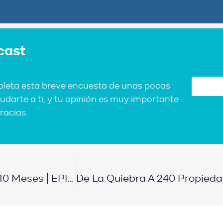
cast
pleta esta breve encuesta de unas pocas
udarte a ti, y tu opinión es muy importante
racias.
Así Convertí 3 Problemas En 36 Puertas En 10 Meses | EPISODIO 428