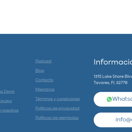
Informaci
Podcast
Blog
1315 Lake Shore Blv
Contacto
Tavares, Fl, 32778
Miembros
os Devis
Whatsa
Términos y condiciones
Equipo
Políticas de privacidad
n nosotros
Políticas de reembolso
info@