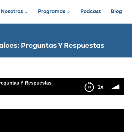
Nosotros
Programas
Podcast
Blog
aíces: Preguntas Y Respuestas
Preguntas Y Respuestas
1x
 Respuestas