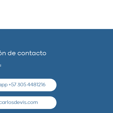
ón de contacto
d
pp +57 305 4481216
carlosdevis.com