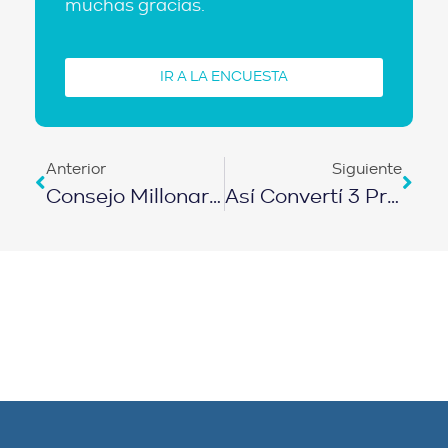
muchas gracias.
IR A LA ENCUESTA
Anterior
Siguiente
Consejo Millonario De Inversión Para Jóvenes | EPISODIO 427
Así Convertí 3 Problemas En 36 Puertas En 10 Meses | EPISODIO 428