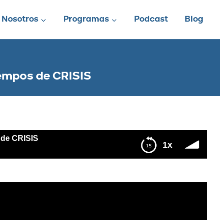
Nosotros
Programas
Podcast
Blog
empos de CRISIS
de CRISIS
1x