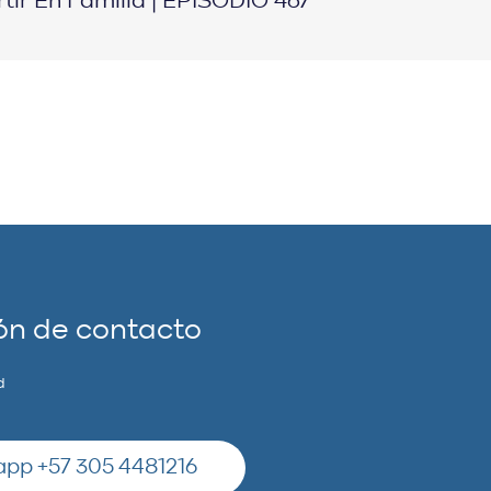
rtir En Familia | EPISODIO 467
ón de contacto
d
pp +57 305 4481216