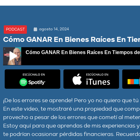
agosto 14, 2024
PODCAST
Cómo GANAR En Bienes Raíces En Tie
Cómo GANAR En Bienes Raíces En Tiempos de
Cómo GANAR En Bienes Raíces En Tiempos de CRISIS
¡De los errores se aprende! Pero yo no quiero que t
En este video, te mostraré una propiedad que compr
provecho a pesar de los errores que cometí al mete
Estoy aquí para que aprendas de mis experiencias y
te podrían ocasionar pérdidas financieras. Recuerd