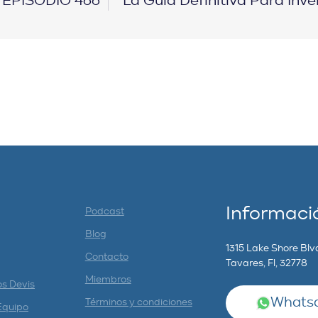
| EPISODIO 466
La Guía Definitiva Para Inve
Informaci
Podcast
Blog
1315 Lake Shore Blv
Contacto
Tavares, Fl, 32778
Miembros
os Devis
Whatsa
Términos y condiciones
Equipo