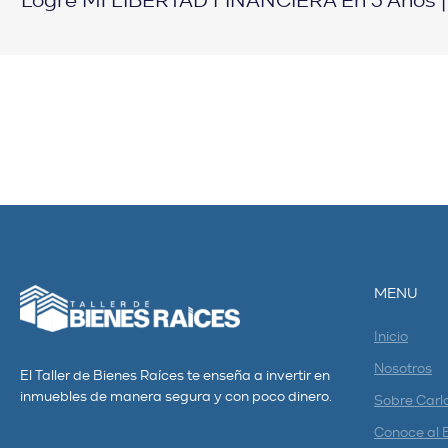
Logré Mi LIBERTAD FINANCIERA En 3 Años 
MENU
Inicio
Nosotros
El Taller de Bienes Raíces te enseña a invertir en
inmuebles de manera segura y con poco dinero.
Sobre Carl
Conoce al 