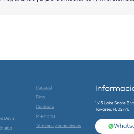
Informaci
Podcast
Blog
1315 Lake Shore Blv
Contacto
Tavares, Fl, 32778
Miembros
os Devis
Whatsa
Términos y condiciones
Equipo