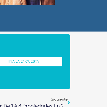
IR A LA ENCUESTA
Siguiente
De Comediante A Inversionista: De 1 A 3 Propiedades En 2 Años | EPISODIO 516