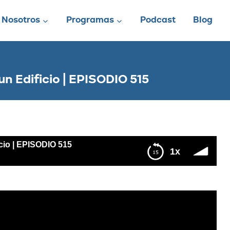
Nosotros
Programas
Podcast
Blog
n Edificio | EPISODIO 515
cio | EPISODIO 515
1x
DIO 515