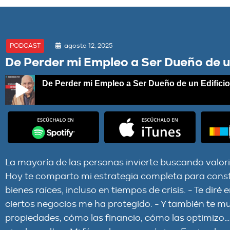
agosto 12, 2025
PODCAST
De Perder mi Empleo a Ser Dueño de un
De Perder mi Empleo a Ser Dueño de un Edificio
De Perder mi Empleo a Ser Dueño de un Edificio | EPISODIO
La mayoría de las personas invierte buscando valori
Hoy te comparto mi estrategia completa para constr
bienes raíces, incluso en tiempos de crisis. - Te diré 
ciertos negocios me ha protegido. - Y también te 
propiedades, cómo las financio, cómo las optimizo…