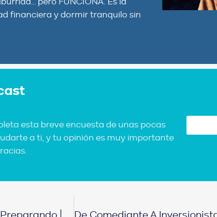
 aburrida… pero FUNCIONA. Es la
ad financiera y dormir tranquilo sin
cast
pleta esta breve encuesta de unas pocas
udarte a ti, y tu opinión es muy importante
racias.
¿Viene El Colapso Financiero? Así Me Estoy Preparando | Con Rodrigo Navarro