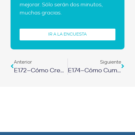
mejorar. Sólo serán dos minutos,
muchas gracias.
IR A LA ENCUESTA
Anterior
Siguiente
E172–Cómo Crear Una Marca Exitosa Como Profesional O Empresario
E174–Cómo Cumplir Lo Que Te Propones