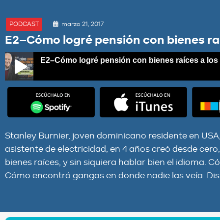
marzo 21, 2017
PODCAST
E2–Cómo logré pensión con bienes raí
E2–Cómo logré pensión con bienes raíces a los
E2–Cómo logré pensión con bienes raíces a los 33 años
Stanley Burnier, joven dominicano residente en U
asistente de electricidad, en 4 años creó desde cero
bienes raíces, y sin siquiera hablar bien el idioma
Cómo encontró gangas en donde nadie las veía. Disf