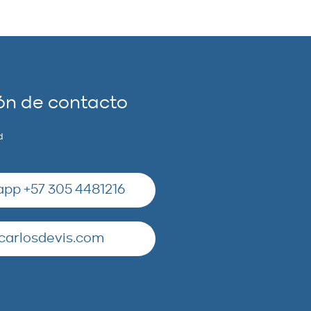
ón de contacto
d
pp +57 305 4481216
carlosdevis.com