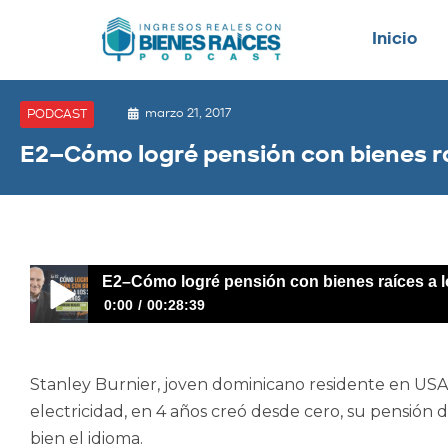
Inicio
marzo 21, 2017
PODCAST
E2–Cómo logré pensión con bienes ra
E2–Cómo logré pensión con bienes raíces a l
0:00
00:28:39
E2–Cómo logré pensión con bienes raíces a los 33 años
Stanley Burnier, joven dominicano residente en US
electricidad, en 4 años creó desde cero, su pensión de
bien el idioma.