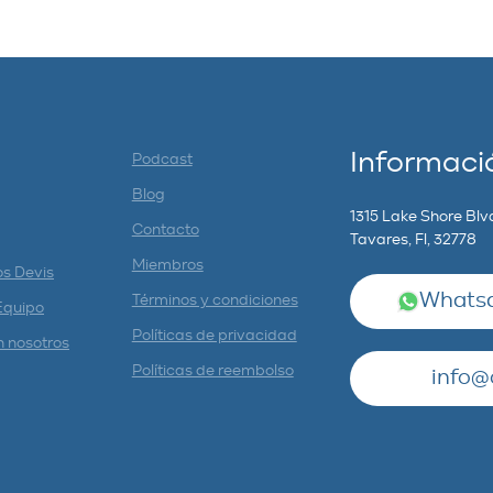
Informaci
Podcast
Blog
1315 Lake Shore Blv
Contacto
Tavares, Fl, 32778
Miembros
os Devis
Whatsa
Términos y condiciones
Equipo
Políticas de privacidad
n nosotros
Políticas de reembolso
info@