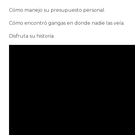
Cómo manejo su presupuesto personal.
Cómo encontró gangas en donde nadie las veía.
Disfruta su historia.