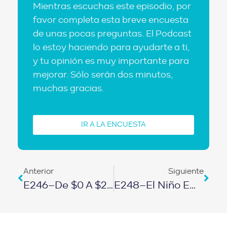
Mientras escuchas este episodio, por
favor completa esta breve encuesta
de unas pocas preguntas. El Podcast
lo estoy haciendo para ayudarte a ti,
y tu opinión es muy importante para
mejorar. Sólo serán dos minutos,
muchas gracias.
IR A LA ENCUESTA
Anterior
Siguiente
E246–De $0 A $2000 USD De PENSIÓN ¡a Los 28 Años!
E248–El Niño Empresario: Gana $300 USD Al Mes ¡A Los 12 Años!