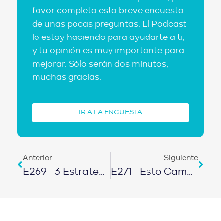
favor completa esta breve encuesta
de unas pocas preguntas. El Podcast
lo estoy haciendo para ayudarte a ti,
y tu opinión es muy importante para
mejorar. Sólo serán dos minutos,
muchas gracias.
IR A LA ENCUESTA
Anterior
Siguiente
E269- 3 Estrategias Para Ser Exitoso En Lo Que Te Propongas
E271- Esto Cambió Nuestra Vida Financiera Para Siempre