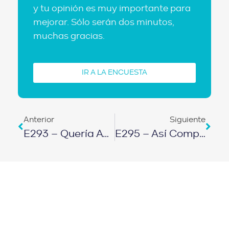
y tu opinión es muy importante para
mejorar. Sólo serán dos minutos,
muchas gracias.
IR A LA ENCUESTA
Anterior
Siguiente
E293 – Quería Ayudar A Su Madre Y Se Hizo Millonario | Sebas Gaviria
E295 – Así Compré 19 Apartamentos Sin Dejar Mi Empleo