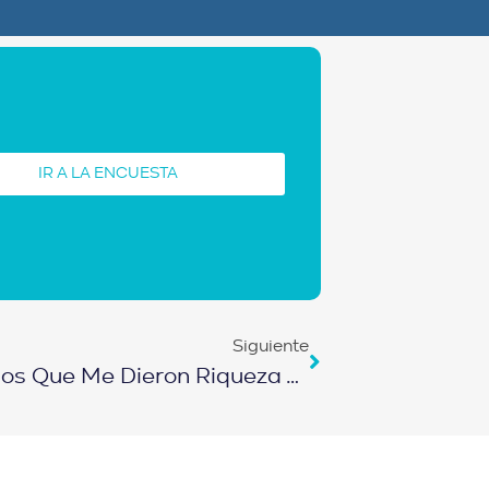
IR A LA ENCUESTA
Siguiente
E300 – Los 5 Hábitos Millonarios Que Me Dieron Riqueza Y Abundancia | EPISODIO ESPECIAL 300