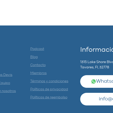
Informaci
Podcast
Blog
1315 Lake Shore Blv
Contacto
Tavares, Fl, 32778
Miembros
os Devis
Whatsa
Términos y condiciones
Equipo
Políticas de privacidad
n nosotros
Políticas de reembolso
info@