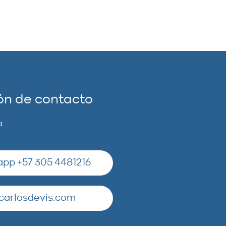
ón de contacto
d
pp +57 305 4481216
carlosdevis.com