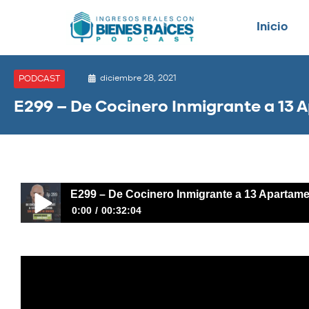
Inicio
diciembre 28, 2021
PODCAST
E299 – De Cocinero Inmigrante a 13 A
E299 – De Cocinero Inmigrante a 13 Apartamen
0:00
00:32:04
E299 – De Cocinero Inmigrante a 13 Apartamentos sin Cré