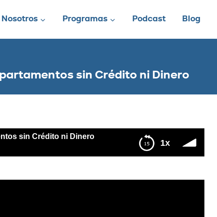
Nosotros
Programas
Podcast
Blog
partamentos sin Crédito ni Dinero
tos sin Crédito ni Dinero
1x
dito ni Dinero