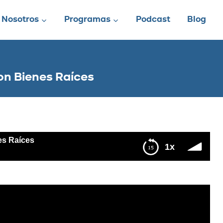
Nosotros
Programas
Podcast
Blog
on Bienes Raíces
es Raíces
1x