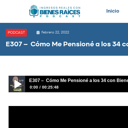
Inicio
febrero 22, 2022
PODCAST
E307 – Cómo Me Pensioné a los 34 c
E307 – Cómo Me Pensioné a los 34 con Bien
0:00
00:25:48
E307 – Cómo Me Pensioné a los 34 con Bienes Raíces