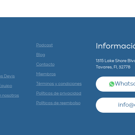
Informaci
Podcast
Blog
1315 Lake Shore Blv
Contacto
Tavares, Fl, 32778
Miembros
os Devis
Whatsa
Términos y condiciones
Equipo
Políticas de privacidad
n nosotros
Políticas de reembolso
info@