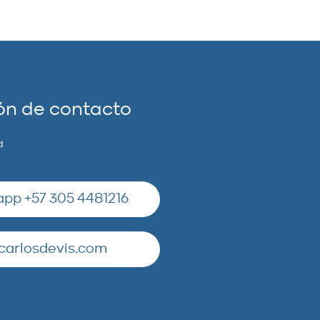
ón de contacto
d
pp +57 305 4481216
carlosdevis.com