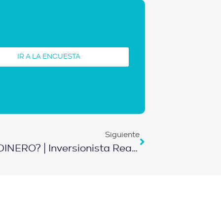
IR A LA ENCUESTA
Siguiente
E308 – ¿DE DÓNDE SACO MI DINERO? | Inversionista Reacciona A Luisito Comunica