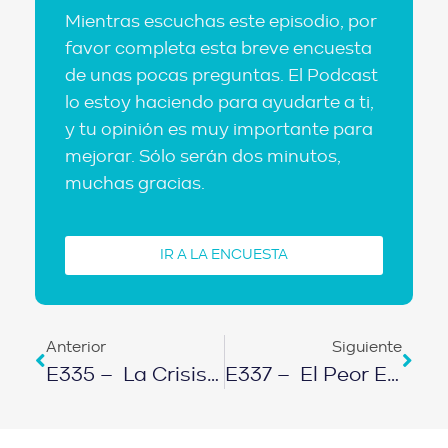
Mientras escuchas este episodio, por
favor completa esta breve encuesta
de unas pocas preguntas. El Podcast
lo estoy haciendo para ayudarte a ti,
y tu opinión es muy importante para
mejorar. Sólo serán dos minutos,
muchas gracias.
IR A LA ENCUESTA
Anterior
Siguiente
E335 – La Crisis Hipotecaria Ya Está Aquí: ¿Cuándo Bajarán Los Precios En 2022?
E337 – El Peor Error De Los Empresarios Con @Emprendeduros