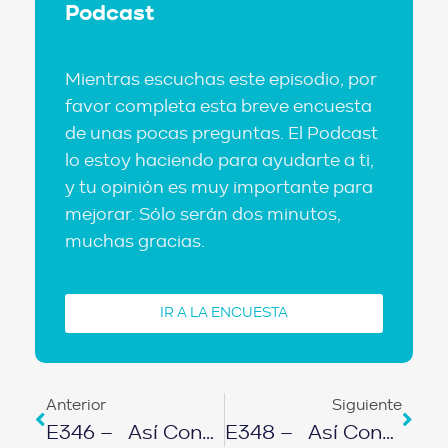
Podcast
Mientras escuchas este episodio, por
favor completa esta breve encuesta
de unas pocas preguntas. El Podcast
lo estoy haciendo para ayudarte a ti,
y tu opinión es muy importante para
mejorar. Sólo serán dos minutos,
muchas gracias.
IR A LA ENCUESTA
Anterior
Siguiente
E346 – Así Convertí Mi Casa En Una Mina De Oro
E348 – Así Convertí Un Terreno En 13 Propiedades