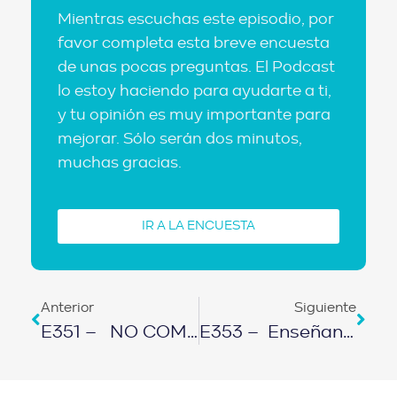
Mientras escuchas este episodio, por
favor completa esta breve encuesta
de unas pocas preguntas. El Podcast
lo estoy haciendo para ayudarte a ti,
y tu opinión es muy importante para
mejorar. Sólo serán dos minutos,
muchas gracias.
IR A LA ENCUESTA
Anterior
Siguiente
E351 – NO COMPRES CARRO EN 2022: Podría Ser Tu Peor Error Financiero
E353 – Enseñando A Taxista A Descubrir Su Adicción: Trabaja 16 Horas Al Día￼