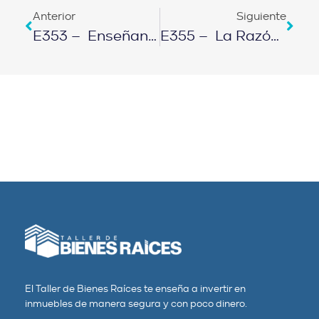
Anterior
Siguiente
E353 – Enseñando A Taxista A Descubrir Su Adicción: Trabaja 16 Horas Al Día￼
E355 – La Razón Por La Que Me Mantuve Pobre Por 40 Años
El Taller de Bienes Raíces te enseña a invertir en
inmuebles de manera segura y con poco dinero.