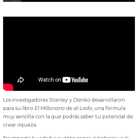
E52–Test para determinar si vas a tener riqueza
Los investigadores
Stanley
y
Danko
desarrollaron
para su libro
El Millonario de al Lado
, una fórmula
muy sencilla con la que podrás saber tu potencial de
crear riqueza.