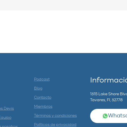
Informaci
Podcast
Blog
1315 Lake Shore Blv
Contacto
Tavares, Fl, 32778
Miembros
os Devis
Whatsa
Términos y condiciones
Equipo
Políticas de privacidad
n nosotros