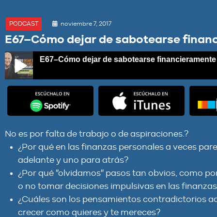
noviembre 7, 2017
PODCAST
E67–Cómo dejar de sabotearse finan
E67–Cómo dejar de sabotearse financieramente
E67–Cómo dejar de sabotearse financieramente
No es por falta de trabajo o de aspiraciones.?
¿Por qué en las finanzas personales a veces par
adelante y uno para atrás?
¿Por qué "olvidamos" pasos tan obvios, como por 
o no tomar decisiones impulsivas en las finanza
¿Cuáles son los pensamientos contradictorios ac
crecer como quieres y te mereces?