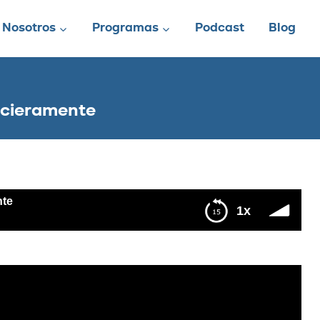
Nosotros
Programas
Podcast
Blog
ncieramente
nte
1x