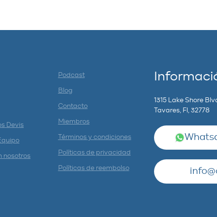
Informaci
Podcast
Blog
1315 Lake Shore Blv
Contacto
Tavares, Fl, 32778
Miembros
os Devis
Whatsa
Términos y condiciones
Equipo
Políticas de privacidad
n nosotros
Políticas de reembolso
info@