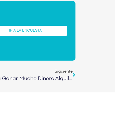
IR A LA ENCUESTA
Siguiente
E378 – La Guía Definitiva Para Ganar Mucho Dinero Alquilando Camas