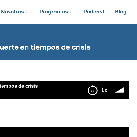
Nosotros
Programas
Podcast
Blog
uerte en tiempos de crisis
tiempos de crisis
1x
risis