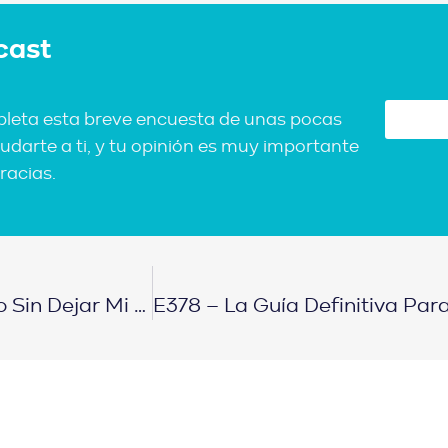
cast
pleta esta breve encuesta de unas pocas
udarte a ti, y tu opinión es muy importante
racias.
E377 – Así Compre 8 Propiedades En Un Año Sin Dejar Mi Empleo