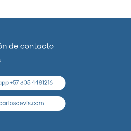
ón de contacto
d
pp +57 305 4481216
carlosdevis.com