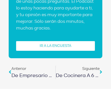
de unas pocas preguntas. El Podcast
lo estoy haciendo para ayudarte a ti,
y tu opinión es muy importante para
mejorar. Sólo serán dos minutos,
muchas gracias.
IR A LA ENCUESTA
Anterior
Siguiente
De Empresario Quebrado A Dueño De 9 Propiedades SIENDO INMIGRANTE EPISODIO 526
De Cocinera A 6 Puertas SIN CRÉDITO DE LOS BANCOS (caso Real) | EPISODIO 527