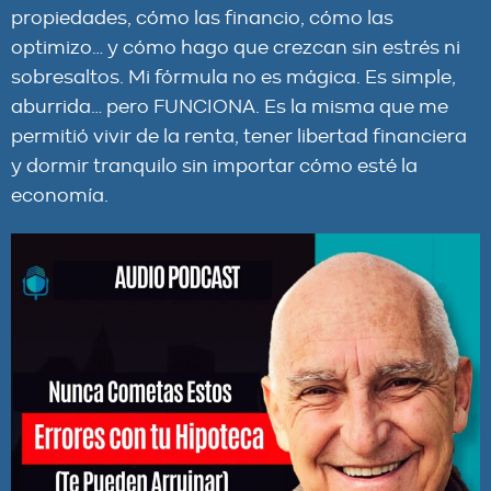
propiedades, cómo las financio, cómo las
optimizo… y cómo hago que crezcan sin estrés ni
sobresaltos. Mi fórmula no es mágica. Es simple,
aburrida… pero FUNCIONA. Es la misma que me
permitió vivir de la renta, tener libertad financiera
y dormir tranquilo sin importar cómo esté la
economía.