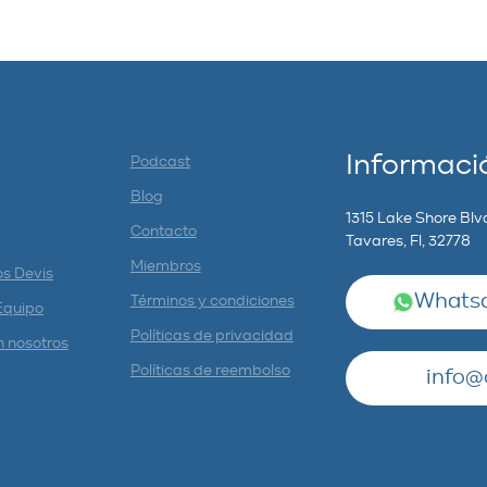
Informaci
Podcast
Blog
1315 Lake Shore Blv
Contacto
Tavares, Fl, 32778
Miembros
os Devis
Whatsa
Términos y condiciones
Equipo
Políticas de privacidad
n nosotros
Políticas de reembolso
info@