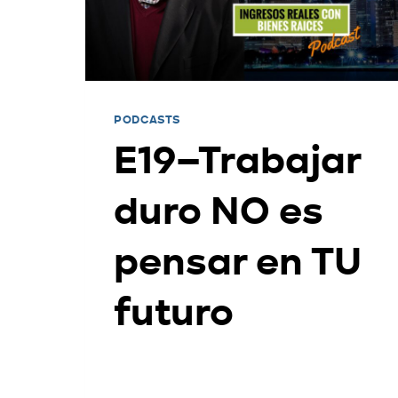
PODCASTS
E19–Trabajar
duro NO es
pensar en TU
futuro
Por
Carlos Devis
2017-05-22