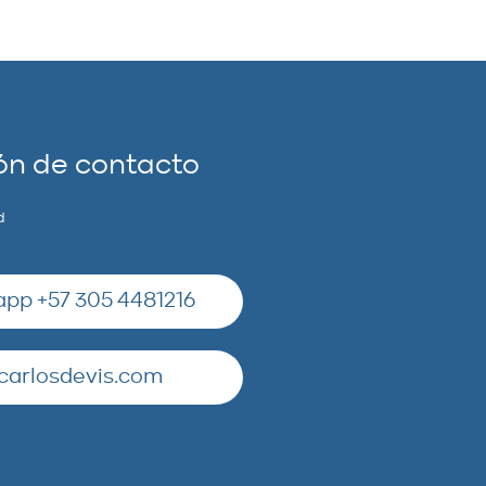
ón de contacto
d
pp +57 305 4481216
carlosdevis.com