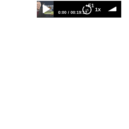
E19–Trabajar duro NO 
1x
0:00
00:19:12
E19–Trabajar duro NO es pensar en
TU futuro
¿Cómo hacer para que tus
esfuerzos realmente se noten en
un mejor futuro? ¿En qué se
parece «sacar a tus hijos de la
escuela» con «trabajar por tu
libertad financiera»? ¿Cuánto
dinero ha pasado por tus manos y
ha desaparecido? ¿Cuál es la
diferencia entre quienes crecen
financieramente y quienes no lo
hacen? ¿Cómo tomar…
LEER MÁS