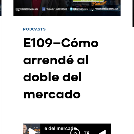
PODCASTS
E109–Cómo
arrendé al
doble del
mercado
Por
Carlos Devis
2018-05-01
rrendé al doble del mercado
1x