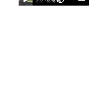
0:00
00:31:26
E109–Cómo arrendé al doble del
mercado
Una propiedad en manos de
alguien puede ser una carga. La
E58–De profesores 
misma propiedad en manos de
otra persona, puede ser una mina
de oro. Los bienes raíces son un
concepto. Luis Manuel convirtió
una casa del año 1950, la arrendó
por habitaciones a estudiantes
mujeres de una universidad
cercana y cobra el doble de lo
que…
LEER MÁS