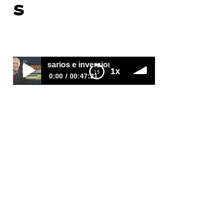
s
Por
Carlos Devis
2017-10-06
a empresarios e inversionistas
1x
0:00
00:47:21
E58–De profesores a empresarios e
inversionistas
Diego y Aura eran profesores de
escuelas públicas. Cómo se
convirtieron en empresarios e
inversionistas en bienes raíces, y
además continúan como siendo
maestros. Cómo compraron con
40% de descuento o más. Cómo
lograron financiación del dueño.