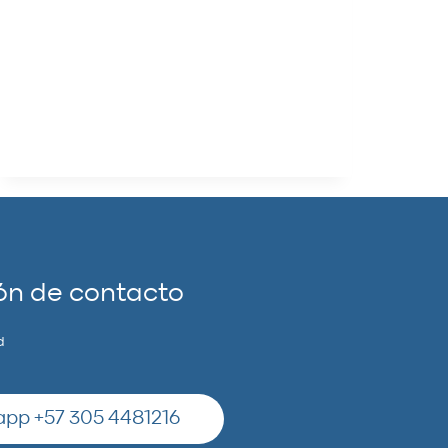
Cómo han comprado sin dinero.
Cómo los padres de algunos de
sus estudiantes, en nombre del
amor arruinan…
LEER MÁS
ón de contacto
d
pp +57 305 4481216