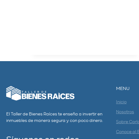
poderosas, que te ayudarán…
LEER MÁS
MENU
Inicio
Nosotros
El Taller de Bienes Raíces te enseña a invertir en
inmuebles de manera segura y con poco dinero.
Sobre Carl
Conoce al 