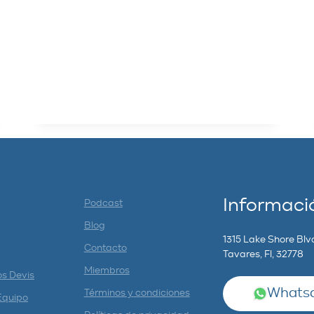
Informaci
Podcast
Blog
1315 Lake Shore Blv
Contacto
Tavares, Fl, 32778
Miembros
os Devis
Whatsa
Términos y condiciones
Equipo