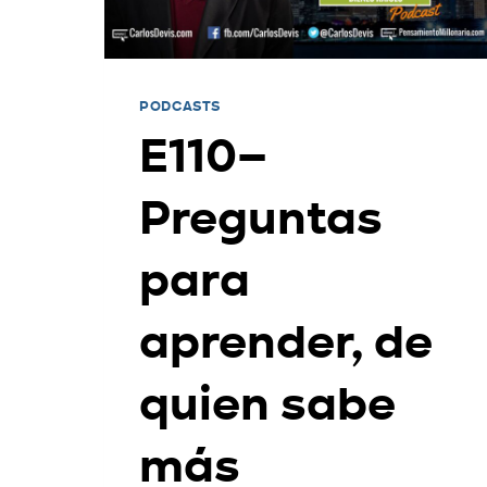
PODCASTS
E110–
Preguntas
para
aprender, de
quien sabe
más
E109–Cómo a