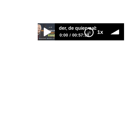
Por
Carlos Devis
2018-05-08
Preguntas para aprender, de quien sabe más
1x
0:00
00:57:38
E110–Preguntas para aprender, de
quien sabe más
La mayor fuente de conocimiento
son las experiencias de otros que
han logrado lo que yo quiero pero
aún no tengo. Las buenas
preguntas son la llave a esa
información. En este episodio con
decenas de mis estudiantes
inversionistas en bienes raíces,
hacemos y compartimos una serie
de preguntas sencillas y