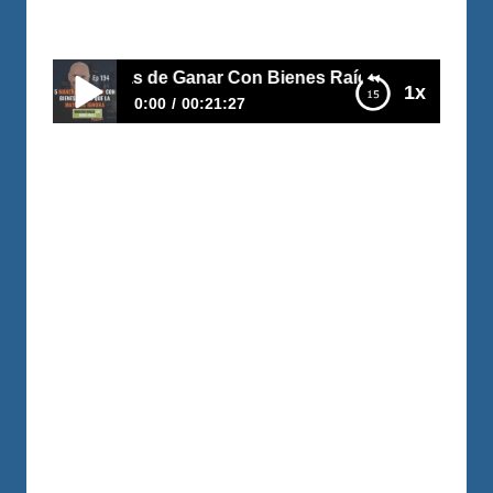
Por
Carlos Devis
2019-12-17
inco Maneras de Ganar Con Bienes Raíces Que La Mayoría
1x
0:00
00:21:27
E194–Cinco Maneras de Ganar Con Bienes
Raíces Que La Mayoría Ignora
Quiero que tú lo sepas y lo entiendas, Si
yo hubiera sabido antes esto! Cuántos
problemas me hubiera evitado. Cuánto
dinero perdí! Cuando arriendas puedes
ganar con el flujo positivo. El inquilino
paga tus intereses. El inquilino paga tu
deuda de capital. La valorización. Las
ventajas de impuestos y dos más que te
explicare! Si…
LEER MÁS