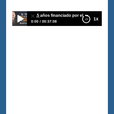
Por
Carlos Devis
2019-04-09
158–Compró a 15 años financiado por el dueño
1x
0:00
00:37:08
E158–Compró a 15 años financiado por el
dueño
Luis Eduardo Sosa, es padre soltero, tiene
un trabajo demandante, tiene que viajar,
su sueldo es modesto, pero él decidió que
todas esas “limitaciones” solo son
disculpas y se comprometió a crear un
patrimonio con Bienes Raíces. Hace unos
meses compró una casa con varios
apartamentos en buenas condiciones y
logró que el vendedor se…
LEER MÁS