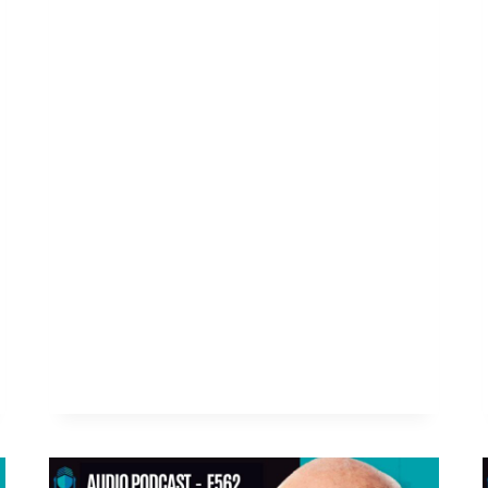
dinero. Es sobre lo que ocurre
cuando crees que ya lo lograste… y
bajas la guardia. A los 24 años,
Santiago Linares ya había
acumulado cerca de 300 millones
de pesos. Meses después, había
perdido casi 200 millones por
malas decisiones, excesos y creer
que el dinero nunca…
LEER MÁS