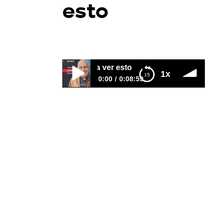
esto
Por
Juan Triana
2026-08-06
NO compres casa N
1x
0:00
0:08:59
NO compres casa NUEVA hasta ver
esto
https://www.youtube.com/watch?
v=pUtVymqprEc ¿Comprar una
casa nueva siempre es la mejor
Tuvo $300 MILLONES… y t
decisión? La mayoría de las
personas cree que sí... pero la
realidad puede ser muy diferente.
En este episodio te explico los
costos ocultos, los errores más