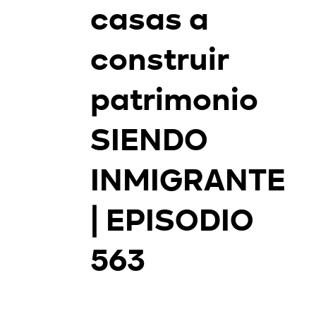
casas a
construir
patrimonio
SIENDO
INMIGRANTE
| EPISODIO
563
Entró a Rappi a los 55…
Por
Juan Triana
2026-07-20