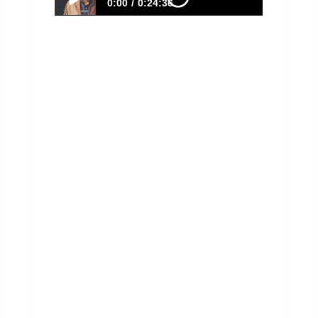
0:00
0:24:36
3
Entró a Rappi a los 55… Hoy Vive de
sus Bienes Raíces | EPISODIO 562
https://youtu.be/AeVvbD6-cO8
¿Qué harías si después de trabajar
toda tu vida te quedaras sin
empleo... justo antes de
pensionarte? Eso fue lo que le
ocurrió a Susana Paredes. A los 55
años la despidieron, tuvo que
trabajar en Rappi para salir
adelante y descubrió que la
pensión que tanto esperaba no
sería suficiente para vivir como…
LEER MÁS