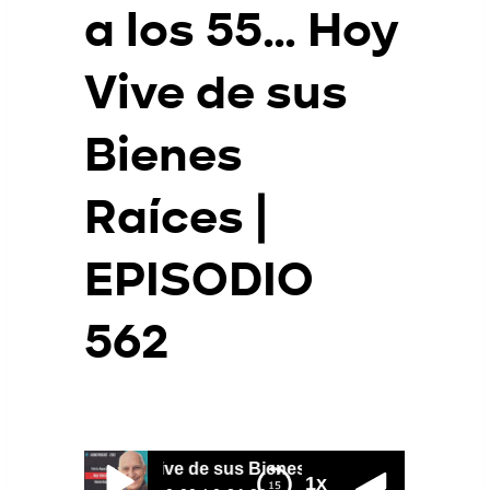
a los 55… Hoy
Vive de sus
Bienes
Raíces |
EPISODIO
562
Por
Juan Triana
2026-07-13
 Hoy Vive de sus Bienes Raíces | EPISODIO 562
Compró una Casa BARATA… Hoy 
1x