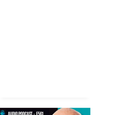
comprar una propiedad siendo
inmigrante, sin residencia, sin
trabajo estable y sin acceso
inmediato a un crédito bancario?
María Isabel demostró que sí.
Llegó a España con visa de turista,
trabajaba por horas en un salón
de belleza y escuchaba
constantemente que comprar una
vivienda sería prácticamente
imposible para alguien en su…
LEER MÁS