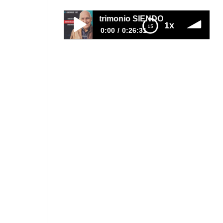
 a construir patrimonio SIENDO INMIGRANTE | EPISODIO 56
1x
0:00
0:26:31
De limpiar casas a construir
patrimonio SIENDO INMIGRANTE |
EPISODIO 563
https://www.youtube.com/watch?
v=1tuC_vqIZCU ¿Claudia llegó sola
a Estados Unidos creyendo que
estaba preparada para cumplir
sus sueños. La realidad fue muy
diferente: trabajó hasta 12 horas al
día, pasó hambre, no tenía un
lugar donde dormir y, por
momentos, sintió que todo estaba
en su contra. Muchos se habrían
rendido. Ella tomó una decisión
distinta. Empezó a…