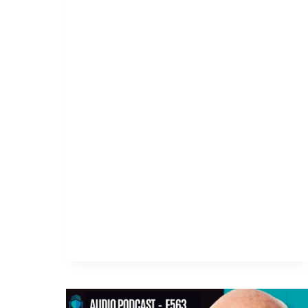
comunes y los riesgos que
muchas personas descubren
cuando ya firmaron el contrato.
Hablaremos de acabados que no
están…
LEER MÁS