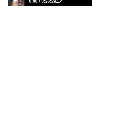
0:00
0:26:29
Compró una Casa BARATA… Hoy
Tiene 6 Rentas y Vive de Ellas |
EPISODIO 561
https://youtu.be/FiWwNKwnyMs
Muchos creen que ganar mucho
dinero es suficiente para construir
libertad financiera. Pero la historia
de Herbert demuestra que una
empresa puede desaparecer...
mientras que una buena inversión
puede generar ingresos durante
décadas. En este episodio
de Ingresos Reales con Bienes
Raíces, Herbert comparte cómo
pasó de perder un negocio que
había construido durante más…