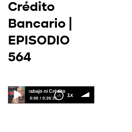
Crédito
Bancario |
EPISODIO
564
Por
Juan Triana
2026-07-28
abajo ni Crédito Bancario | EPISODIO 564
1x
0:00
0:26:31
Compró su Primera Casa Sin Trabajo
ni Crédito Bancario | EPISODIO 564
https://www.youtube.com/watch?
v=DTqYgvEGvn4 ¿Se puede