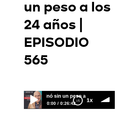
un peso a los
24 años |
EPISODIO
UEVA hasta ver esto
565
Por
Juan Triana
2026-08-04
erminó sin un peso a los 24 años | EPISODIO 565
Compró su Primera Casa Sin Tr
1x
0:00
0:26:42
Tuvo $300 MILLONES… y terminó sin
un peso a los 24 años | EPISODIO 565
https://youtu.be/4FNt2imWllE
Esta historia no es sobre perder