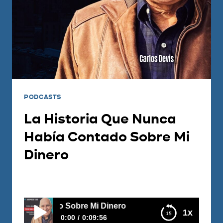
PODCASTS
La Historia Que Nunca
Había Contado Sobre Mi
Dinero
Por
Juan Triana
2026-07-02
 Sobre Mi Dinero
1x
0:00
0:09:56