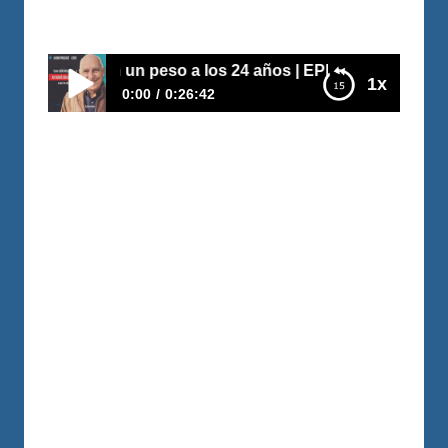
Por
Juan Triana
2026-08-04
n peso a los 24 años | EPISODIO 565
1x
0:00
0:26:42
Tuvo $300 MILLONES… y terminó sin un peso
a los 24 años | EPISODIO 565
https://youtu.be/4FNt2imWllE Esta
historia no es sobre perder dinero. Es
sobre lo que ocurre cuando crees que ya
lo lograste… y bajas la guardia. A los 24
años, Santiago Linares ya había
acumulado cerca de 300 millones de
pesos. Meses después, había perdido casi
200 millones por malas decisiones,
excesos y creer que el dinero nunca…
LEER MÁS