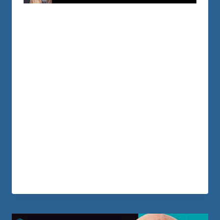
La Historia Que Nunca Había Contado Sobre
Mi Dinero
https://youtu.be/CEAI5QShWTQ
SDurante muchos años pensé que el
éxito era tener más. Más dinero.Más
reconocimiento.Más prestigio.Más cosas.
Y mientras por fuera parecía que lo
estaba logrando todo, por dentro estaba
perdiendo algo mucho más importante:
mi paz. En este video quiero contarte una
de las historias más personales de mi
vida. La historia de cuando me…
LEER MÁS