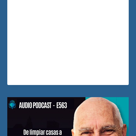
residencia, sin trabajo estable y sin
acceso inmediato a un crédito bancario?
María Isabel demostró que sí. Llegó a
España con visa de turista, trabajaba por
horas en un salón de belleza y escuchaba
constantemente que comprar una
vivienda sería prácticamente imposible
para alguien en su…
LEER MÁS