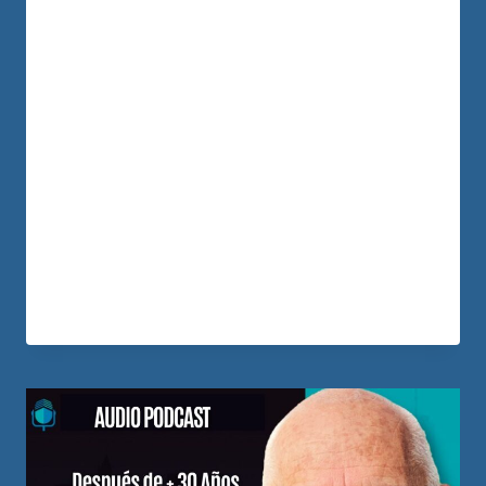
episodio conversamos con Gary Forero y
Liliana González, actores reconocidos en
Colombia, sobre una historia que va
mucho más allá de la fama. Hablamos de
amor, pareja, familia, renuncias, crisis,
inmigración, reinvención y bienes raíces.
Durante años vivieron del arte, pero
también vieron de cerca una realidad
dura: muchos artistas llegan a…
LEER MÁS