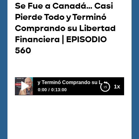
Se Fue a Canadá… Casi
Pierde Todo y Terminó
Comprando su Libertad
Financiera | EPISODIO
560
Por
Juan Triana
2026-06-29
y Terminó Comprando su Libertad Financiera | EPISODIO 5
1x
0:00
0:13:00
Se Fue a Canadá… Casi Pierde Todo y
Terminó Comprando su Libertad Financiera |
EPISODIO 560
https://www.youtube.com/watch?
v=22FPDChIpKI Se fue solo a Canadá
buscando un mejor futuro... pero terminó