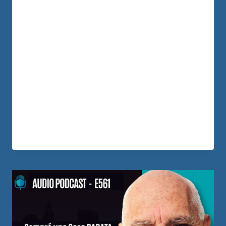
harías si después de trabajar toda tu vida
te quedaras sin empleo... justo antes de
pensionarte? Eso fue lo que le ocurrió a
Susana Paredes. A los 55 años la
despidieron, tuvo que trabajar en Rappi
para salir adelante y descubrió que la
pensión que tanto esperaba no sería
suficiente para vivir como…
LEER MÁS