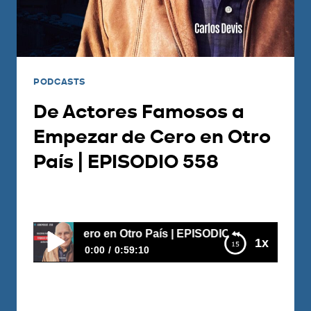
PODCASTS
De Actores Famosos a
Empezar de Cero en Otro
País | EPISODIO 558
Por
Juan Triana
2026-06-15
o en Otro País | EPISODIO 558
1x
0:00
0:59:10
De Actores Famosos a Empezar de Cero en
Otro País | EPISODIO 558
https://youtu.be/1PL205wqxHY En este