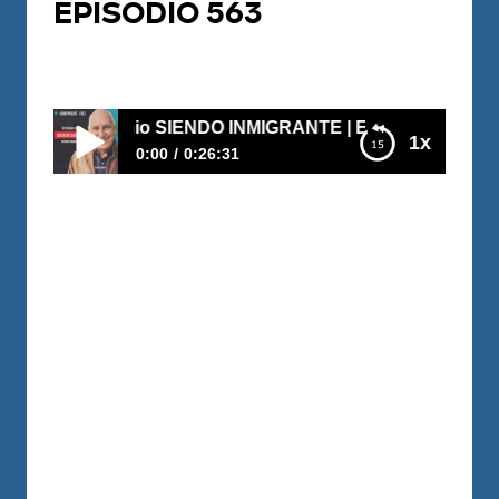
EPISODIO 563
Por
Juan Triana
2026-07-20
onio SIENDO INMIGRANTE | EPISODIO 563
1x
0:00
0:26:31
De limpiar casas a construir patrimonio
SIENDO INMIGRANTE | EPISODIO 563
https://www.youtube.com/watch?
v=1tuC_vqIZCU ¿Claudia llegó sola a
Estados Unidos creyendo que estaba
preparada para cumplir sus sueños. La
realidad fue muy diferente: trabajó hasta
12 horas al día, pasó hambre, no tenía un
lugar donde dormir y, por momentos,
sintió que todo estaba en su contra.
Muchos se habrían rendido. Ella tomó