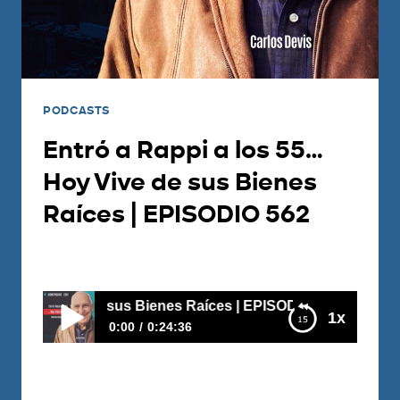
PODCASTS
Entró a Rappi a los 55…
Hoy Vive de sus Bienes
Raíces | EPISODIO 562
Por
Juan Triana
2026-07-13
sus Bienes Raíces | EPISODIO 562
1x
0:00
0:24:36
Entró a Rappi a los 55… Hoy Vive de sus
Bienes Raíces | EPISODIO 562
https://youtu.be/AeVvbD6-cO8 ¿Qué