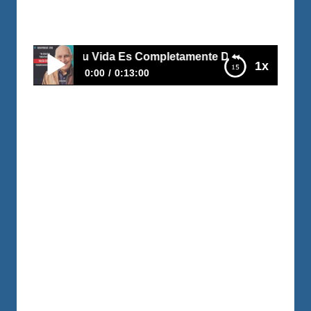
Por
Juan Triana
2026-06-23
 Vida Es Completamente Diferente | EPISODIO 559
1x
0:00
0:13:00
“No Sabía Que Podía Ahorrar” Hoy Su Vida
Es Completamente Diferente | EPISODIO 559
https://youtu.be/lHnUE1tlUOI?
si=3N0_OFv7YYg78hEm ¿Crees que
necesitas ganar más dinero para
empezar a construir tu libertad
financiera? Carlos Camargo también lo
pensaba. Durante años vivió sin un plan
financiero claro, sin ahorrar y sin
imaginar que algún día podría construir
un futuro diferente para él y su familia.
Pero todo comenzó a cambiar cuando