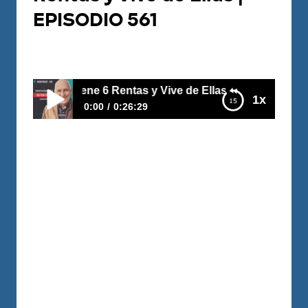
EPISODIO 561
Por
Juan Triana
2026-07-06
6 Rentas y Vive de Ellas | EPISODIO 561
1x
0:00
0:26:29
Compró una Casa BARATA… Hoy Tiene 6
Rentas y Vive de Ellas | EPISODIO 561
https://youtu.be/FiWwNKwnyMs Muchos
creen que ganar mucho dinero es
suficiente para construir libertad
financiera. Pero la historia de Herbert
demuestra que una empresa puede
desaparecer... mientras que una buena
inversión puede generar ingresos
durante décadas. En este episodio