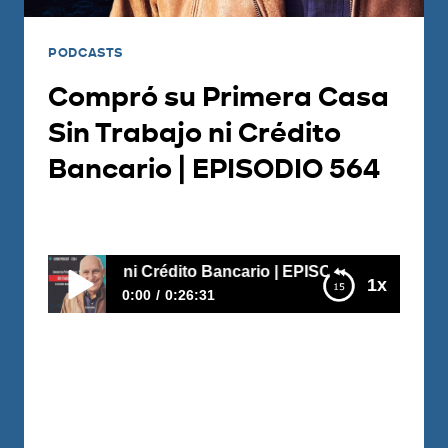
PODCASTS
Compró su Primera Casa
Sin Trabajo ni Crédito
Bancario | EPISODIO 564
Por
Juan Triana
2026-07-28
ni Crédito Bancario | EPISODIO 564
1x
0:00
0:26:31
Compró su Primera Casa Sin Trabajo ni
Crédito Bancario | EPISODIO 564
https://www.youtube.com/watch?
v=DTqYgvEGvn4 ¿Se puede comprar una
propiedad siendo inmigrante, sin