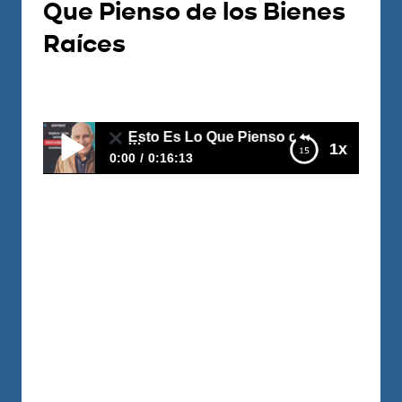
Que Pienso de los Bienes
Raíces
Por
Juan Triana
2026-06-11
o, Esto Es Lo Que Pienso de los Bienes Raíces
1x
0:00
0:16:13
Después de +30 Años Invirtiendo, Esto Es
Lo Que Pienso de los Bienes Raíces
https://youtu.be/DogDnI70Ozo "Los
bienes raíces son un pésimo negocio." Eso
es exactamente lo que dicen miles de
personas en internet. Que los inquilinos
son un dolor de cabeza.Que la
rentabilidad es ridícula.Que todo se va en
impuestos.Que es más rentable comprar
acciones. Y sin embargo...Los fondos de