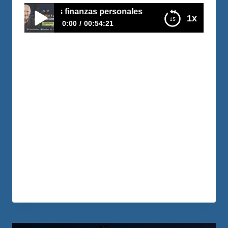
dera y las finanzas personales
1x
0:00
00:54:21
E124–La quejadera y las finanzas personales
Lo fácil es identificar a otro cuando se
queja el desafío es reconocer cuando nos
volvemos quejetas. Los otros se quejan
«Yo tengo criticas constructivas» La
queja me mina el poder personal, me
torna en una persona nociva para los
demás, me enfoca en lo desagradable y
me impide disfrutar de lo que me gusta…
LEER MÁS