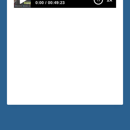
0:00
00:49:23
E97–Cómo valorar lo que tienes
Guadalupe vive en México y trabaja con
su esposo. Se han quebrado y han salido
adelante. Ella ha aprendido a educarse
financieramente, y con poco, a mirar
todo con el objetivo de crear ingresos
pasivos. Cómo lo ha hecho. Cuáles han
sido los desafíos más grandes de trabajar
con su esposo. Cómo los ha superado.…
LEER MÁS