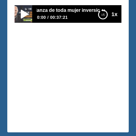
e de confianza de toda mujer inversionista
1x
0:00
00:37:21
E140–La fuente de confianza de toda mujer
inversionista
¿Por qué hay más hombres inversionistas
que mujeres? Porque las mujeres siendo
tan valientes y recursivas; Cuando se
trata de negocios en general, ¿Les cuesta
valorar sus recursos internos? Gizela,
exitosa inversionista en bienes raíces nos
cuenta: cómo creyó en sí, cómo se venció
sus pensamientos limitantes y sus
miedos
LEER MÁS