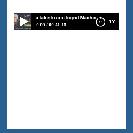
Por
Carlos Devis
2018-09-04
netizar tu talento con Ingrid Macher
1x
0:00
00:41:16
E127–Como monetizar tu talento con Ingrid
Macher
Cuando era niña le decían bruta, escribía
aunque tenia mala ortografia y la gente
la criticaba, creó su primer producto en
medio de la crisis financiera de su familia
apenas podían pagar los servicios y
ahora es reconocida como una líder de
cientos de miles de mujeres a quienes ha
ayudado a bajar de peso,…
LEER MÁS