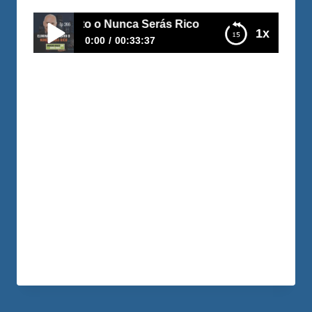
 este Hábito o Nunca Serás Rico
1x
0:00
00:33:37
E266- Elimina este Hábito o Nunca Serás Rico
Yo pensaba que no me quejaba mucho… y
no me daba cuenta del daño que me
estaba haciendo. La quejadera es una de
maneras más inútiles de progresar,
porque solemos quejarnos no sólo de lo
que podemos solucionar, sino de lo que
no podemos arreglar. María Mercedes es
una de mis mejores amigas, y ella…
LEER MÁS