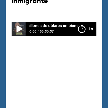
inmigrante
Por
Carlos Devis
2019-10-29
né 1500 millones de dólares en bienes raíces siendo inmi
1x
0:00
00:35:37
E187–Cómo gané 1500 millones de dólares en
bienes raíces siendo inmigrante
Llegó a Estados Unidos como estudiante
a los 18 años, se enamoró de los bienes
raíces y a los 19 años, se ganó sus
primeros $500 mil dólares. Hoy 40 años
después tiene más de $1500 millones de
dólares en propiedades, lotes centros
comerciales, multifamiliares. Carlos dice
que su secreto es la honestidad y el…
LEER MÁS