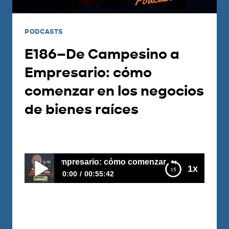
PODCASTS
E186–De Campesino a
Empresario: cómo
comenzar en los negocios
de bienes raíces
Por
Carlos Devis
2019-10-22
esino a Empresario: cómo comenzar en los negocios de b
1x
0:00
00:55:42
E186–De Campesino a Empresario: cómo
comenzar en los negocios de bienes raíces
Marco Binicio de México nos cuenta
cómo se transformó de campesino en un