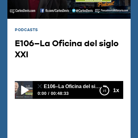
PODCASTS
E106–La Oficina del siglo
XXI
Por
Carlos Devis
2018-04-10
E106–La Oficina del siglo XXI
1x
0:00
00:48:33
E106–La Oficina del siglo XXI
Este concepto cambiará lo que
conocemos como espacio de oficinas.
Una oficina en la que comparten el