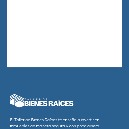
espacio una multinacional con un joven
que comienza su negocio, en la que no
hay contratos ni depósitos y tiene todos
los servicios. Cesar Montoya y un grupo
de socios han desarrollado este
innovador concepto que ya está…
LEER MÁS
El Taller de Bienes Raíces te enseña a invertir en
inmuebles de manera segura y con poco dinero.