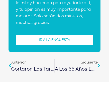
lo estoy haciendo para ayudarte a ti,
y tu opinión es muy importante para
mejorar. Sólo serán dos minutos,
muchas gracias.
IR A LA ENCUESTA
Anterior
Siguiente
Cortaron Las Tarjetas, Vendieron La Casa Y Cambiaron Su Vida | EPISODIO 556
A Los 55 Años Empezó Desde CERO… Hoy Tiene Libertad Financiera | EPISODIO 557