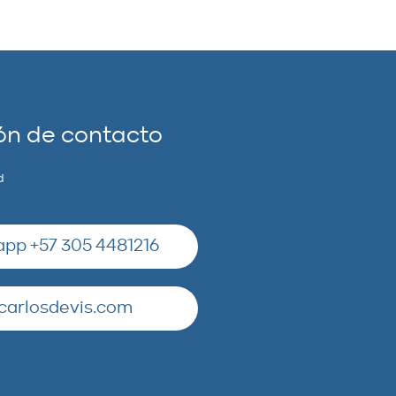
ón de contacto
d
pp +57 305 4481216
carlosdevis.com