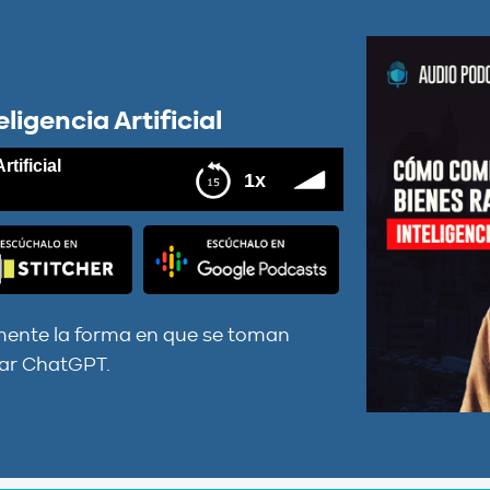
igencia Artificial
tificial
1x
amente la forma en que se toman
sar ChatGPT.