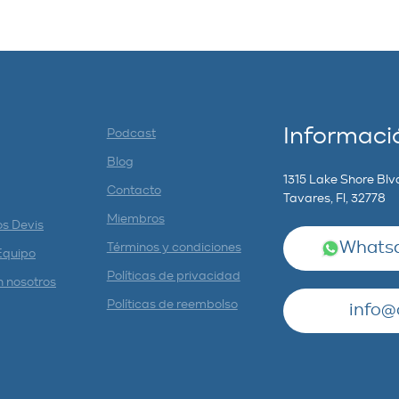
Informaci
Podcast
Blog
1315 Lake Shore Blv
Contacto
Tavares, Fl, 32778
Miembros
os Devis
Whatsa
Términos y condiciones
Equipo
Políticas de privacidad
n nosotros
Políticas de reembolso
info@