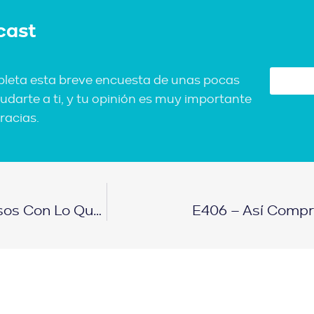
cast
pleta esta breve encuesta de unas pocas
udarte a ti, y tu opinión es muy importante
racias.
La Guía Definitiva Para Aumentar Tus Ingresos Con Lo Que Tienes
E406 – Así Comp