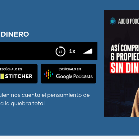
N DINERO
1x
uien nos cuenta el pensamiento de
 la quiebra total.