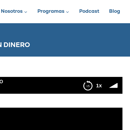
Nosotros
Programas
Podcast
Blog
IN DINERO
RO
1x