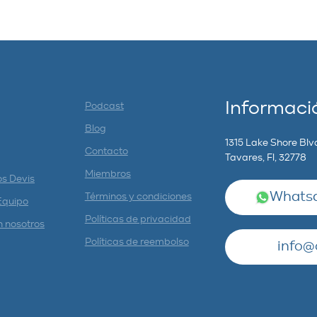
Informaci
Podcast
Blog
1315 Lake Shore Blv
Contacto
Tavares, Fl, 32778
Miembros
os Devis
Whatsa
Términos y condiciones
Equipo
Políticas de privacidad
n nosotros
Políticas de reembolso
info@