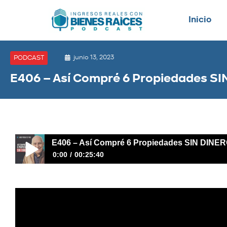
Inicio
junio 13, 2023
PODCAST
E406 – Así Compré 6 Propiedades S
E406 – Así Compré 6 Propiedades SIN DINE
0:00
00:25:40
E406 – Así Compré 6 Propiedades SIN DINERO