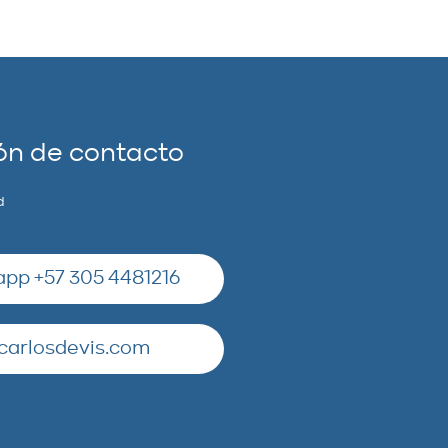
ón de contacto
d
pp +57 305 4481216
carlosdevis.com