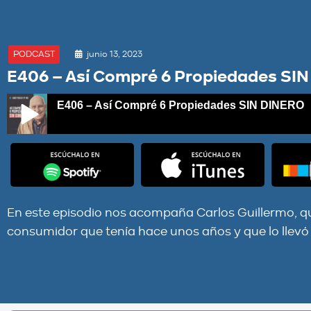
junio 13, 2023
PODCAST
E406 – Así Compré 6 Propiedades SI
E406 – Así Compré 6 Propiedades SIN DINERO
E406 – Así Compré 6 Propiedades SIN DINERO
En este episodio nos acompaña Carlos Guillermo, q
consumidor que tenía hace unos años y que lo llevó a