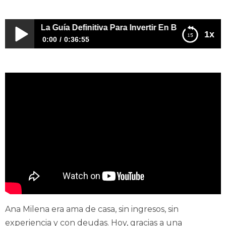
uertas: La Guía Definitiva Para Invertir En Barrios Populare
1x
0:00
0:36:55
De 0 a 29 Puertas: La Guía Definitiva Para Invertir En
Barrios Populares | EPISODIO 499
Ana Milena era ama de casa, sin ingresos, sin
experiencia y con deudas. Hoy, gracias a una