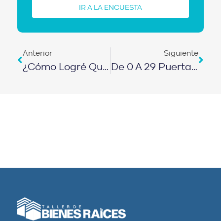
IR A LA ENCUESTA
Anterior
Siguiente
¿Cómo Logré Que Mi Casa Se Pague SOLA? | EPISODIO 497
De 0 A 29 Puertas: La Guía Definitiva Para Invertir En Barrios Populares | EPISODIO 499