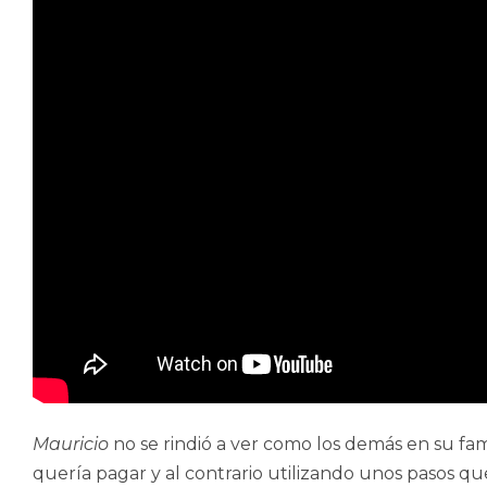
Mauricio
no se rindió a ver como los demás en su fa
quería pagar y al contrario utilizando unos pasos 