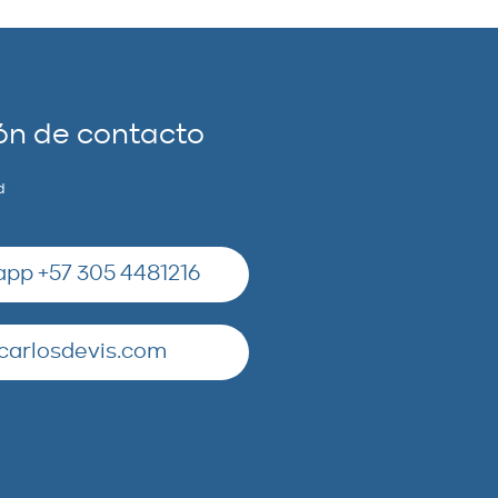
ón de contacto
d
pp +57 305 4481216
carlosdevis.com