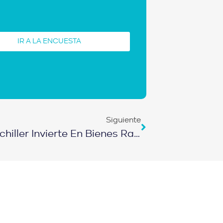
IR A LA ENCUESTA
Siguiente
E135–Como Madre Soltera Bachiller Invierte En Bienes Raíces