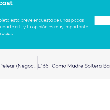
cast
pleta esta breve encuesta de unas pocas
udarte a ti, y tu opinión es muy importante
racias.
E133-El Arte De La Guerra Como Ganar Sin Pelear (negociación)