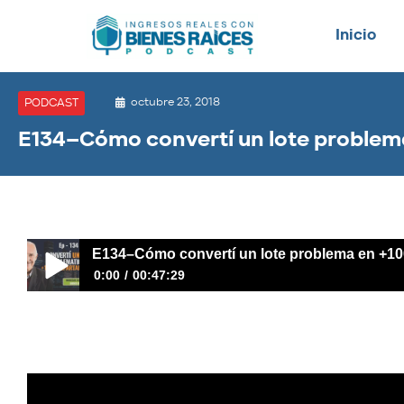
Inicio
octubre 23, 2018
PODCAST
E134–Cómo convertí un lote proble
E134–Cómo convertí un lote problema en +1
0:00
00:47:29
E134–Cómo convertí un lote problema en +1000 apartam