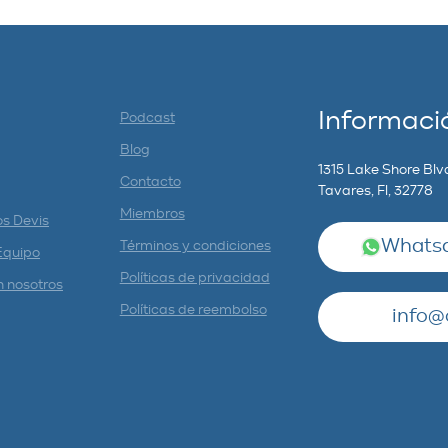
Informaci
Podcast
Blog
1315 Lake Shore Blv
Contacto
Tavares, Fl, 32778
Miembros
os Devis
Whatsa
Términos y condiciones
Equipo
Políticas de privacidad
n nosotros
Políticas de reembolso
info@