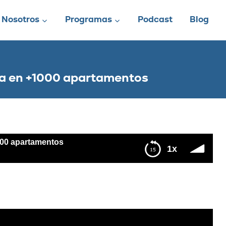
Nosotros
Programas
Podcast
Blog
ma en +1000 apartamentos
000 apartamentos
1x
entos