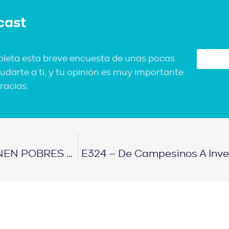
cast
pleta esta breve encuesta de unas pocas
udarte a ti, y tu opinión es muy importante
racias.
E322 – El 97% De Las Personas SE MANTIENEN POBRES POR ESTO
E324 – De Campesinos A Inve