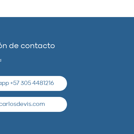
ón de contacto
d
pp +57 305 4481216
carlosdevis.com