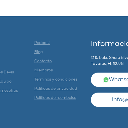
Informaci
Podcast
Blog
1315 Lake Shore Blv
Contacto
Tavares, Fl, 32778
Miembros
os Devis
Whatsa
Términos y condiciones
Equipo
Políticas de privacidad
n nosotros
Políticas de reembolso
info@