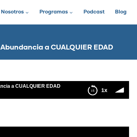
Nosotros
Programas
Podcast
Blog
 y Abundancia a CUALQUIER EDAD
ndancia a CUALQUIER EDAD
1x
UALQUIER EDAD