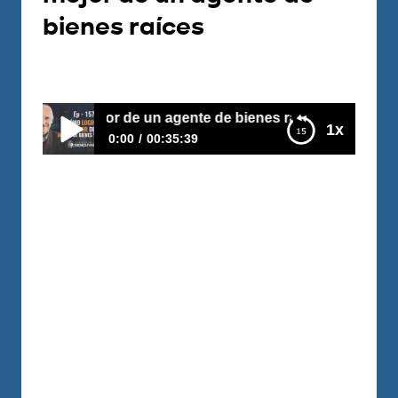
bienes raíces
Por
Carlos Devis
2019-04-02
ar lo mejor de un agente de bienes raíces
1x
0:00
00:35:39
E157–Cómo lograr lo mejor de un agente de
bienes raíces
Para mejorar tus resultados con bienes
raíces es indispensable al menos un buen
agente de bienes raíces, que quiera
trabajar contigo, que te respete y te
ofrezca sus mejores negocios. En este
episodio Gloria una curtida agente con
décadas de experiencia nos dice desde
Alcoi al sur de España a quien y por que