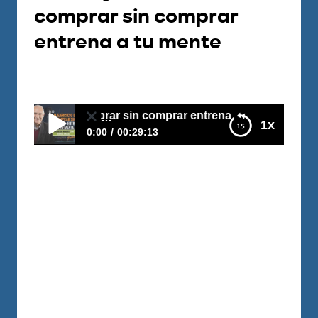
comprar sin comprar
entrena a tu mente
Por
Carlos Devis
2017-03-22
cicio de comprar sin comprar entrena a tu mente
1x
0:00
00:29:13
E8–El ejercicio de comprar sin comprar
entrena a tu mente
Miguel Rodríguez vive en Barcelona y nos
cuenta cómo encontró una propiedad de
14 habitaciones con casi nada de pago
inicial, y paga mensualmente menos de lo
que paga por su gimnasio. Cómo romper
pensamientos que no te dejan ver
oportunidades El ejercicio de comprar sin