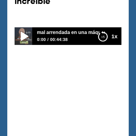
increíble
Por
Carlos Devis
2020-07-07
una casa mal arrendada en una máquina de rentabilidad in
1x
0:00
00:44:38
E223–Convirtió una casa mal arrendada en
una máquina de rentabilidad increíble
Aymee es cubana y vive en Madrid.
Aunque tenía buenos trabajos, como no
tenía educación financiera, no
progresaba. Cuando decidió educarse,
convirtió una casa grande, y mal
arrendada, en 3 puertas y una movil
home en el jardín. ¡Esto le dará una
rentabilidad increible! Y, lo mejor de todo
es que lo financió con ¡sus…