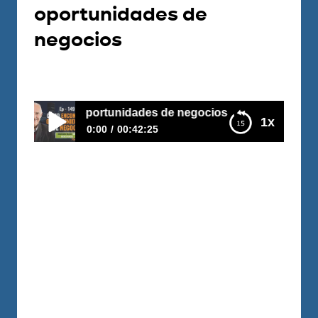
oportunidades de
negocios
Por
Carlos Devis
2019-02-05
contrar oportunidades de negocios
1x
0:00
00:42:25
E149 – Cómo encontrar oportunidades de
negocios
Cuántas veces has dicho… “No entiendo
como no lo había visto antes”, “Es como
si me hubiera quitado una venda de los
ojos”, No era que antes no hubieras
querido ver; Quizás hacías muchos
esfuerzos para ver para entender y no
podías … ¿Por qué? Como hacer para