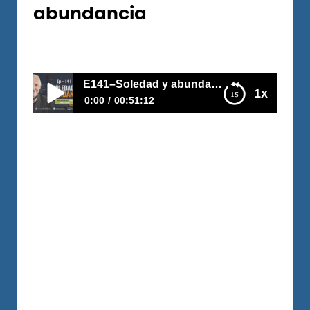
abundancia
Por
Carlos Devis
2018-12-11
E141–Soledad y abundancia
1x
0:00
00:51:12
E141–Soledad y abundancia
Daniel tiene 27 años creció con su abuela
en un pequeño pueblo de España, tiene
pocos amigos, por que los escoge muy
bien, vive de una manera muy frugal y en
5 meses ha comprado 4 apartamentos a
unos precios que nadie le cree, Tiene un
gran sentido del humor y una sabiduría
práctica que…