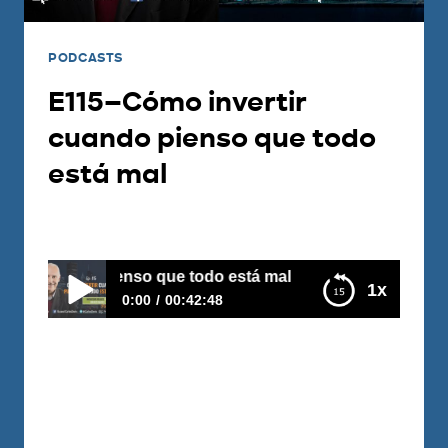
PODCASTS
E115–Cómo invertir
cuando pienso que todo
está mal
Por
Carlos Devis
2018-06-12
ando pienso que todo está mal
1x
0:00
00:42:48
E115–Cómo invertir cuando pienso que todo
está mal
Pablo es un inversionista en bienes raíces
muy exitoso y sus increíbles resultados
los ha logrado en medio de situaciones