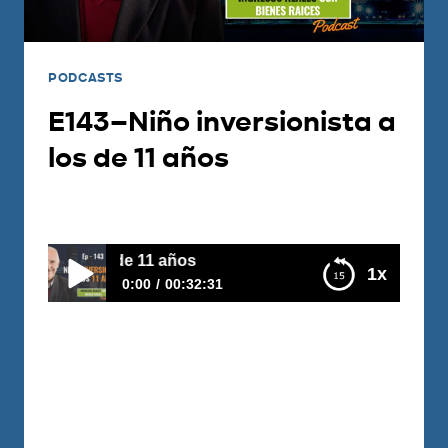
PODCASTS
E143–Niño inversionista a
los de 11 años
Por
Carlos Devis
2018-12-25
a a los de 11 años
1x
0:00
00:32:31
E143–Niño inversionista a los de 11 años
Matías tiene 11 años y gano un dinero, y
en vez de comprar su celular nuevo,
decidió invertir en bienes raíces, es
increíble su pensamiento,en esta