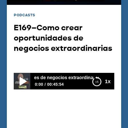
PODCASTS
E169–Como crear
oportunidades de
negocios extraordinarias
Por
Carlos Devis
2019-06-25
unidades de negocios extraordinarias
1x
0:00
00:45:54
E169–Como crear oportunidades de negocios
extraordinarias
El trabajo más sencillo lo puedes
convertir en una oportunidad
extraordinaria; Luis Gabriel lo hizo así: