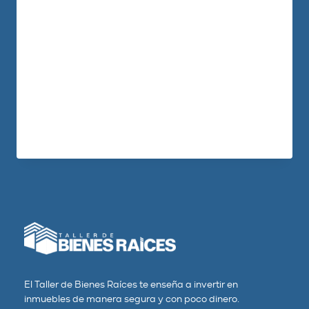
Cómo hacerlo una y otra vez Cómo
hacer ya mismo la diferencia Cómo esto
cambiará tu vida Este episodio está
basado en mi libro «Convierta los
Problemas en Oportunidades» que lo
puedes encontrar en Amazon.com
LEER MÁS
El Taller de Bienes Raíces te enseña a invertir en
inmuebles de manera segura y con poco dinero.