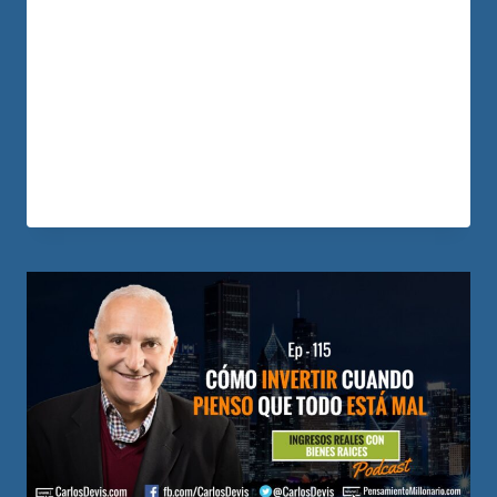
financieros para quien lo hace. En este
episodio hablaremos de peligros, errores
y tendencias de este negocio que te
pueden ayudar a evitar pérdidas a
mejorar lo que haces, a prepararte para…
LEER MÁS