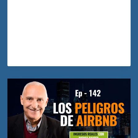
entrevista junto a Paula su madre, nos
cuentan cómo han trabajado en equipo
para lograr este proyecto que cambiará
la vida de Matías para siempre. ¿Cuándo
es temprano para…
LEER MÁS