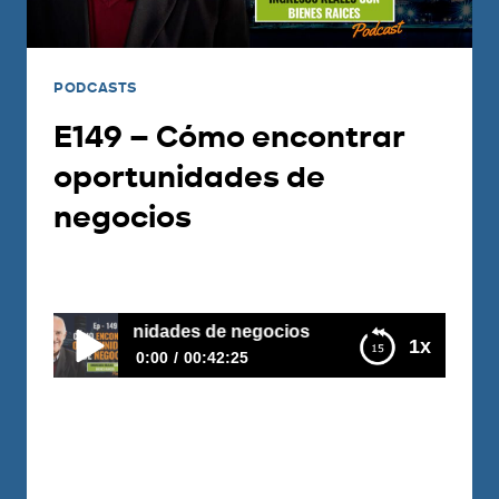
PODCASTS
E149 – Cómo encontrar
oportunidades de
negocios
Por
Carlos Devis
2019-02-05
 oportunidades de negocios
1x
0:00
00:42:25
E149 – Cómo encontrar oportunidades de
negocios
Cuántas veces has dicho… “No entiendo
como no lo había visto antes”, “Es como