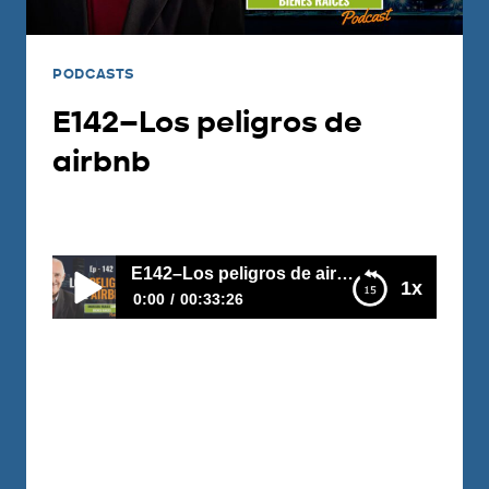
PODCASTS
E142–Los peligros de
airbnb
Por
Carlos Devis
2018-12-18
E142–Los peligros de airbnb
1x
0:00
00:33:26
E142–Los peligros de airbnb
Este negocio ha sido una oportunidad
increíble para decenas de miles de
personas en el mundo, pero como todo
negocio tiene peligros, especialmente