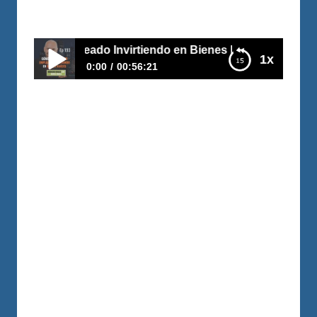
Por
Carlos Devis
2019-12-10
r Empleado Invirtiendo en Bienes Raíces
1x
0:00
00:56:21
E193–Cómo Dejar de Ser Empleado
Invirtiendo en Bienes Raíces
Mario Ortiz creo logro comprar 180
apartamentos mientras mantenía su
empleo, su plan cuando compro, su
primera propiedad de renta fue tener un
plan B, por si no tenía trabajo. En este
episodio nos cuenta cómo fue
transformando su pensamiento para dar
ese paso de dejar su empleo para
dedicarse a los bienes raíces, Le…
LEER MÁS