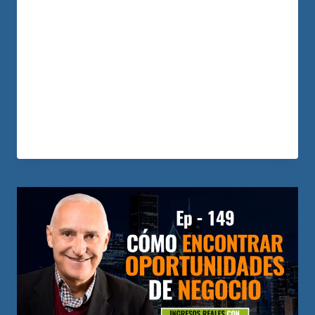
Como desde cero creo el negocio de sus
sueños. Por qué invierte su liquidez en
bienes raíces ¿Cómo decide si su negocio
va a ser líquido o no? ¿Cómo “ordeña” su
negocio? ¿Qué compra y por qué? Con
esta…
LEER MÁS