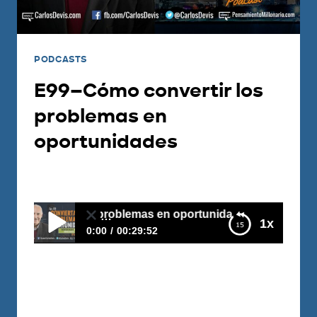
PODCASTS
E99–Cómo convertir los
problemas en
oportunidades
Por
Carlos Devis
2018-02-27
ertir los problemas en oportunidades
1x
0:00
00:29:52
E99–Cómo convertir los problemas en
oportunidades
Todo problema lo puedes convertir en
una oportunidad, ¡ya lo has hecho antes!