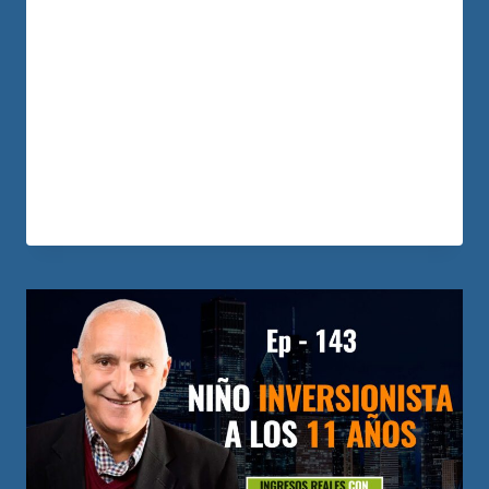
si me hubiera quitado una venda de los
ojos”, No era que antes no hubieras
querido ver; Quizás hacías muchos
esfuerzos para ver para entender y no
podías … ¿Por qué? Como hacer para
quitarte la venda que te impide ver…
LEER MÁS