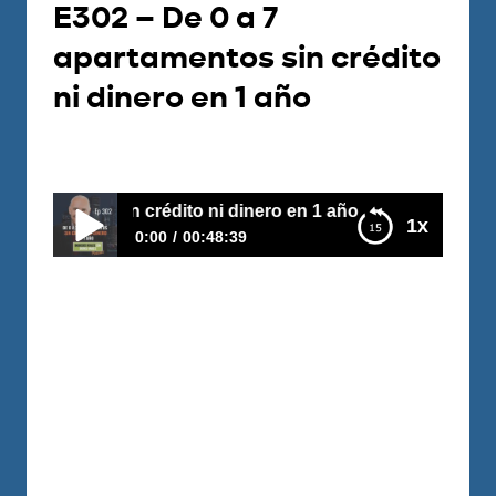
E302 – De 0 a 7
apartamentos sin crédito
ni dinero en 1 año
Por
Carlos Devis
2022-01-18
sin crédito ni dinero en 1 año
1x
0:00
00:48:39
E302 – De 0 a 7 apartamentos sin crédito ni
dinero en 1 año
¡Una historia conmovedora! Con solo dos
años de casados, sin dejar sus empleos y
después de crisis generadas por malas
inversiones y decisiones financieras, ¡ya
reemplazaron uno de sus salarios con
ingresos pasivos en bienes raíces!