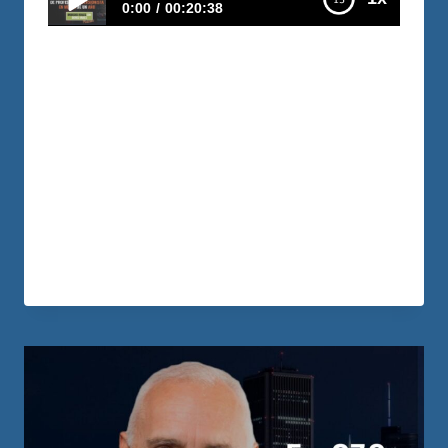
0:00
00:20:38
E280 – De Profesor a Inversionista en Menos
de un Año
En este video nos cuenta cómo con
salario de profesor y con deudas ha
logrado hacer estas inversiones, pero
también cuál fue el cambio de
mentalidad que lo llevó a explotar su
potencial.
LEER MÁS