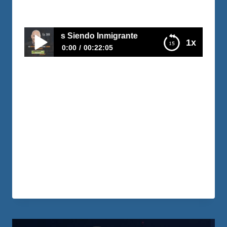
Por
Adri Suarez
2023-01-31
esos Siendo Inmigrante
1x
0:00
00:22:05
E389 – Así Dupliqué Mis Ingresos Siendo
Inmigrante
En este episodio, esta hermosa pareja
nos comparte cómo fue el proceso que
vivieron después de conocerse y el
cambio de pensamiento que hicieron con
el que lograron transformar sus vidas y
adquirir 4 propiedades.
LEER MÁS