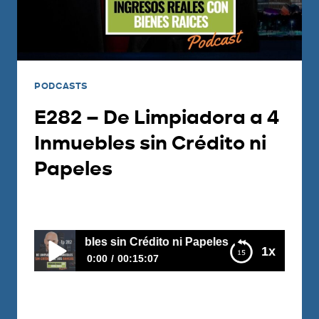
PODCASTS
E282 – De Limpiadora a 4
Inmuebles sin Crédito ni
Papeles
Por
Carlos Devis
2021-08-31
uebles sin Crédito ni Papeles
1x
0:00
00:15:07
E282 – De Limpiadora a 4 Inmuebles sin
Crédito ni Papeles
Sany es una inmigrante en Nueva York y