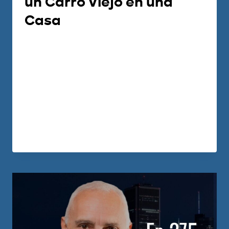
un Carro Viejo en una
Casa
Por
Carlos Devis
2021-08-05
En este video, Neila y Wilder nos cuentan
cómo siendo inmigrantes en Panamá,
han logrado salir adelante con bienes
raíces..
LEER MÁS