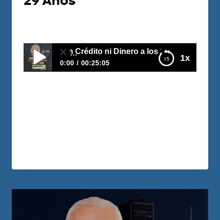
29 Años
Por
Carlos Devis
2021-08-05
io Sin Crédito ni Dinero a los 29 Años
1x
0:00
00:25:05
E278 – Compré un Edificio Sin Crédito ni
Dinero a los 29 Años
Este video te dará las claves para
impulsarte en el negocio con lo que YA
tienes.
LEER MÁS