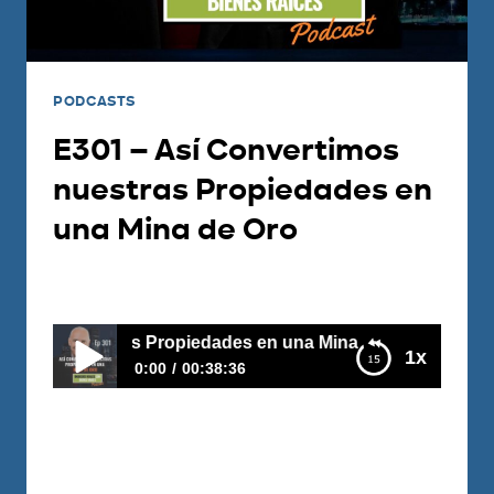
PODCASTS
E301 – Así Convertimos
nuestras Propiedades en
una Mina de Oro
Por
Carlos Devis
2022-01-11
tras Propiedades en una Mina de Oro
1x
0:00
00:38:36
E301 – Así Convertimos nuestras Propiedades
en una Mina de Oro
Hoy Arturo y Lorena, con 33 y 30 años,
nos cuentan en este nuevo formato,