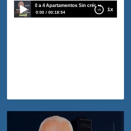
 0 a 4 Apartamentos Sin crédito de los Bancos
1x
0:00
00:18:54
E294 – Empleada Doméstica de 0 a 4
Apartamentos Sin crédito de los Bancos
Liliana fue madre muy joven, y junto a su
pareja adquirieron empleos con sueldos
muy modestos… Aún así, se pusieron la
meta de ahorrar uno de los sueldos de la
familia y hoy ya tienen 4 propiedades
¡usando solo sus ahorros!
LEER MÁS