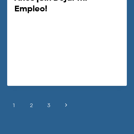
Empleo!
Por
Carlos Devis
2021-08-05
Ricardo y su esposa Mayra, nos cuentan
cómo han trabajado este sistema, cómo
funciona y cómo tú también puedes
hacerlo.
LEER MÁS
1
2
3