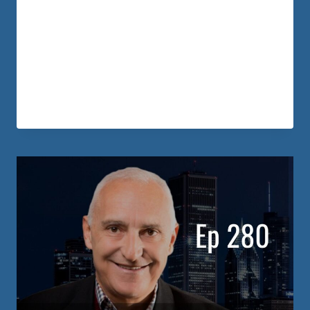
tiene un salario modesto como
limpiadora… pero junto a su esposo, han
logrado comprar 4 propiedades, ¡y todo
sin usar el crédito de los bancos!
LEER MÁS