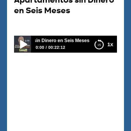
Apartamentos sin Dinero
en Seis Meses
Por
Carlos Devis
2021-10-26
s sin Dinero en Seis Meses
1x
0:00
00:22:12
E290 – De 0 a 15 Apartamentos sin Dinero en
Seis Meses
La falta de organización financiera y sus
pocos ahorros los tenían sentenciados a
no progresar… Sin embargo, con una
decisión, esta pareja ha transformado su
vida y la de su familia. Joaquín es un
experimentado consultor de empresas,
que junto a su esposa, han logrado
comprar su primera propiedad ¡con más